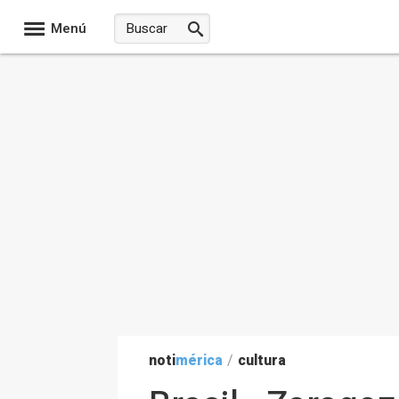
Menú
noti
mérica
/
cultura