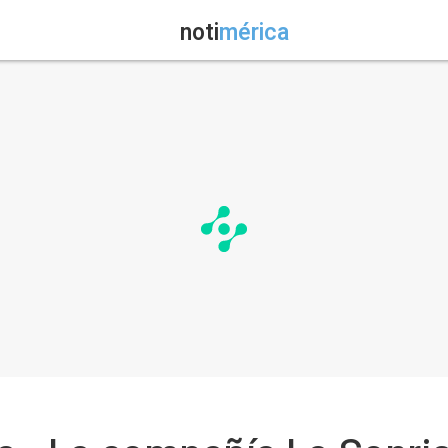
noti
mérica