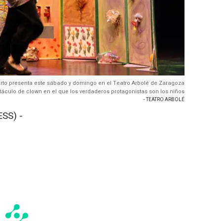
rto presenta este sábado y domingo en el Teatro Arbolé de Zaragoza
ctáculo de clown en el que los verdaderos protagonistas son los niños
- TEATRO ARBOLÉ
SS) -