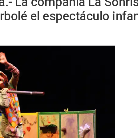
za.- La compañía La Sonri
Arbolé el espectáculo infa