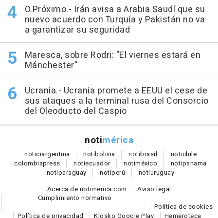
O.Próximo.- Irán avisa a Arabia Saudí que su
nuevo acuerdo con Turquía y Pakistán no va
a garantizar su seguridad
Maresca, sobre Rodri: "El viernes estará en
Mánchester"
Ucrania.- Ucrania promete a EEUU el cese de
sus ataques a la terminal rusa del Consorcio
del Oleoducto del Caspio
noti
mérica
notici
argentina
noti
bolivia
noti
brasil
noti
chile
colombia
press
noti
ecuador
noti
méxico
noti
panama
noti
paraguay
noti
perú
noti
uruguay
Acerca de notimerica.com
Aviso legal
Cumplimiento normativo
Política de cookies
Política de privacidad
Kiosko Google Play
Hemeroteca