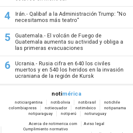
Irán.- Qalibaf a la Administración Trump: "No
necesitamos más teatro"
Guatemala.- El volcán de Fuego de
Guatemala aumenta su actividad y obliga a
las primeras evacuaciones
Ucrania.- Rusia cifra en 640 los civiles
muertos y en 540 los heridos en la invasión
ucraniana de la región de Kursk
noti
mérica
notici
argentina
noti
bolivia
noti
brasil
noti
chile
colombia
press
noti
ecuador
noti
méxico
noti
panama
noti
paraguay
noti
perú
noti
uruguay
Acerca de notimerica.com
Aviso legal
Cumplimiento normativo