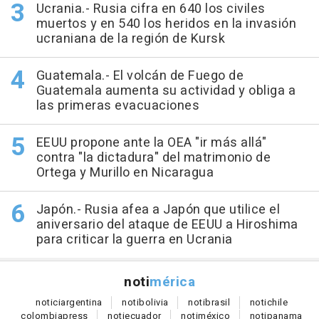
Ucrania.- Rusia cifra en 640 los civiles
muertos y en 540 los heridos en la invasión
ucraniana de la región de Kursk
Guatemala.- El volcán de Fuego de
Guatemala aumenta su actividad y obliga a
las primeras evacuaciones
EEUU propone ante la OEA "ir más allá"
contra "la dictadura" del matrimonio de
Ortega y Murillo en Nicaragua
Japón.- Rusia afea a Japón que utilice el
aniversario del ataque de EEUU a Hiroshima
para criticar la guerra en Ucrania
noti
mérica
notici
argentina
noti
bolivia
noti
brasil
noti
chile
colombia
press
noti
ecuador
noti
méxico
noti
panama