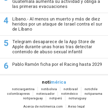
Guatemala aumenta su actividad y obliga a
las primeras evacuaciones
Líbano.- Al menos un muerto y más de diez
heridos por un ataque de Israel contra el sur
de Líbano
Telegram desaparece de la App Store de
Apple durante unas horas tras detectar
contenido de abuso sexual infantil
Pablo Ramón ficha por el Racing hasta 2029
noti
mérica
notici
argentina
noti
bolivia
noti
brasil
noti
chile
colombia
press
noti
ecuador
noti
méxico
noti
panama
noti
paraguay
noti
perú
noti
uruguay
Acerca de notimerica.com
Aviso legal