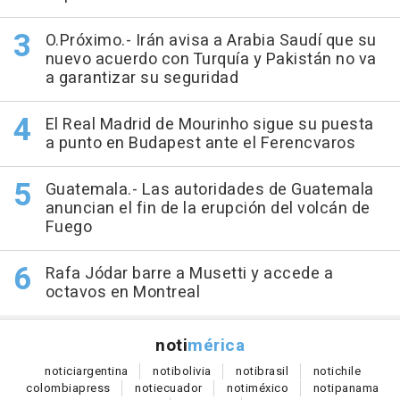
O.Próximo.- Irán avisa a Arabia Saudí que su
nuevo acuerdo con Turquía y Pakistán no va
a garantizar su seguridad
El Real Madrid de Mourinho sigue su puesta
a punto en Budapest ante el Ferencvaros
Guatemala.- Las autoridades de Guatemala
anuncian el fin de la erupción del volcán de
Fuego
Rafa Jódar barre a Musetti y accede a
octavos en Montreal
noti
mérica
notici
argentina
noti
bolivia
noti
brasil
noti
chile
colombia
press
noti
ecuador
noti
méxico
noti
panama