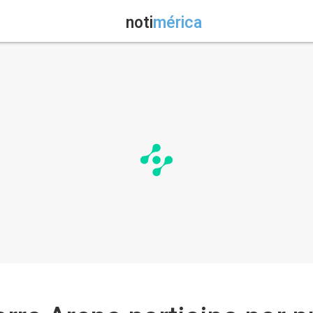
noti
mérica