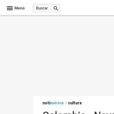
Menú
noti
mérica
/
cultura