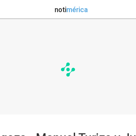
noti
mérica