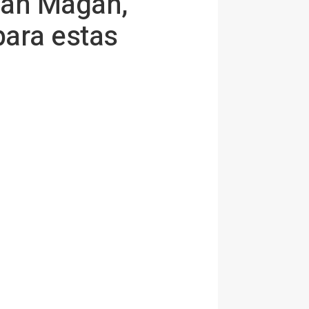
uan Magán,
para estas