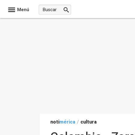
Menú
noti
mérica
/
cultura