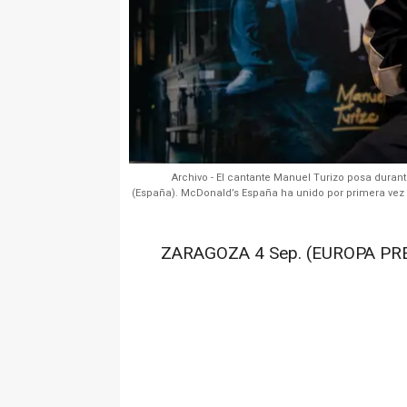
Archivo - El cantante Manuel Turizo posa durant
(España). McDonald’s España ha unido por primera vez a
ZARAGOZA 4 Sep. (EUROPA PRE