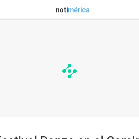
noti
mérica