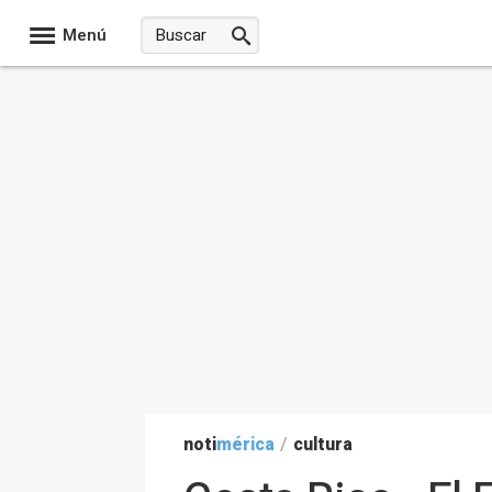
Menú
noti
mérica
/
cultura