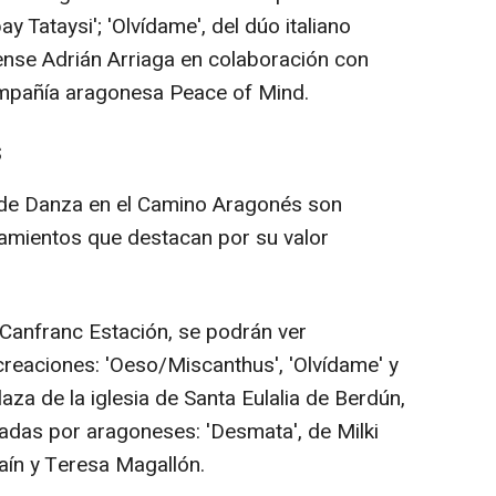
 Tataysi'; 'Olvídame', del dúo italiano
cense Adrián Arriaga en colaboración con
mpañía aragonesa Peace of Mind.
S
de Danza en el Camino Aragonés son
azamientos que destacan por su valor
el Canfranc Estación, se podrán ver
creaciones: 'Oeso/Miscanthus', 'Olvídame' y
plaza de la iglesia de Santa Eulalia de Berdún,
adas por aragoneses: 'Desmata', de Milki
aín y Teresa Magallón.