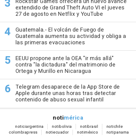
Rockstar Games ofrecerá un nuevo avance
extendido de Grand Theft Auto VI el jueves
27 de agosto en Netflix y YouTube
Guatemala.- El volcán de Fuego de
Guatemala aumenta su actividad y obliga a
las primeras evacuaciones
EEUU propone ante la OEA "ir más allá"
contra "la dictadura" del matrimonio de
Ortega y Murillo en Nicaragua
Telegram desaparece de la App Store de
Apple durante unas horas tras detectar
contenido de abuso sexual infantil
noti
mérica
notici
argentina
noti
bolivia
noti
brasil
noti
chile
colombia
press
noti
ecuador
noti
méxico
noti
panama