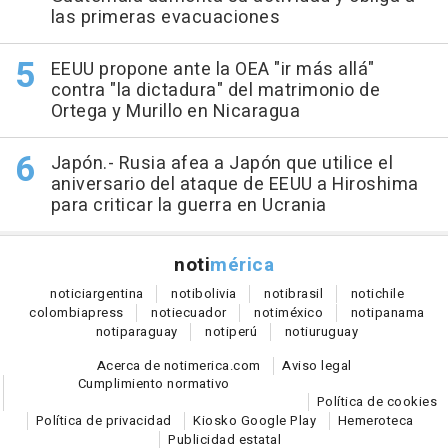
las primeras evacuaciones
EEUU propone ante la OEA "ir más allá"
contra "la dictadura" del matrimonio de
Ortega y Murillo en Nicaragua
Japón.- Rusia afea a Japón que utilice el
aniversario del ataque de EEUU a Hiroshima
para criticar la guerra en Ucrania
noti
mérica
notici
argentina
noti
bolivia
noti
brasil
noti
chile
colombia
press
noti
ecuador
noti
méxico
noti
panama
noti
paraguay
noti
perú
noti
uruguay
Acerca de notimerica.com
Aviso legal
Cumplimiento normativo
Política de cookies
Política de privacidad
Kiosko Google Play
Hemeroteca
Publicidad estatal