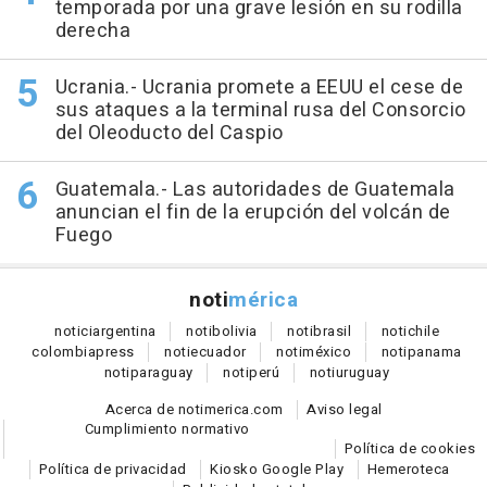
temporada por una grave lesión en su rodilla
derecha
Ucrania.- Ucrania promete a EEUU el cese de
sus ataques a la terminal rusa del Consorcio
del Oleoducto del Caspio
Guatemala.- Las autoridades de Guatemala
anuncian el fin de la erupción del volcán de
Fuego
noti
mérica
notici
argentina
noti
bolivia
noti
brasil
noti
chile
colombia
press
noti
ecuador
noti
méxico
noti
panama
noti
paraguay
noti
perú
noti
uruguay
Acerca de notimerica.com
Aviso legal
Cumplimiento normativo
Política de cookies
Política de privacidad
Kiosko Google Play
Hemeroteca