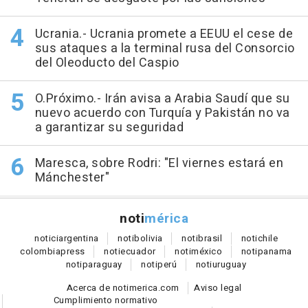
Ucrania.- Ucrania promete a EEUU el cese de
sus ataques a la terminal rusa del Consorcio
del Oleoducto del Caspio
O.Próximo.- Irán avisa a Arabia Saudí que su
nuevo acuerdo con Turquía y Pakistán no va
a garantizar su seguridad
Maresca, sobre Rodri: "El viernes estará en
Mánchester"
noti
mérica
notici
argentina
noti
bolivia
noti
brasil
noti
chile
colombia
press
noti
ecuador
noti
méxico
noti
panama
noti
paraguay
noti
perú
noti
uruguay
Acerca de notimerica.com
Aviso legal
Cumplimiento normativo