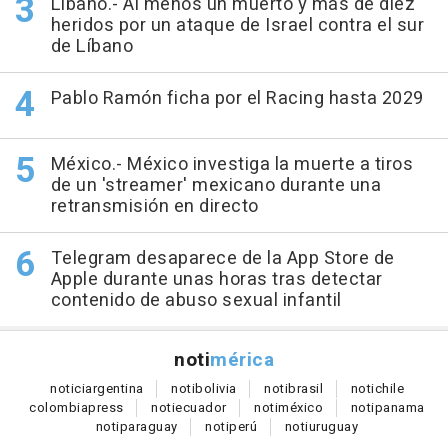
Líbano.- Al menos un muerto y más de diez
heridos por un ataque de Israel contra el sur
de Líbano
Pablo Ramón ficha por el Racing hasta 2029
México.- México investiga la muerte a tiros
de un 'streamer' mexicano durante una
retransmisión en directo
Telegram desaparece de la App Store de
Apple durante unas horas tras detectar
contenido de abuso sexual infantil
noti
mérica
notici
argentina
noti
bolivia
noti
brasil
noti
chile
colombia
press
noti
ecuador
noti
méxico
noti
panama
noti
paraguay
noti
perú
noti
uruguay