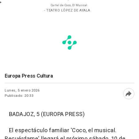
Cartel de Coco, El Musical.
- TEATRO LÓPEZ DE AYALA
Europa Press Cultura
Lunes, 5 enero 2026
Publicado: 20:33
Abri
BADAJOZ, 5 (EUROPA PRESS)
El espectáculo familiar 'Coco, el musical.
Recuérdame' llegará el próximo sábado, 10 de