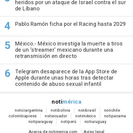
heridos por un ataque de Israel contra el sur
de Líbano
Pablo Ramón ficha por el Racing hasta 2029
México.- México investiga la muerte a tiros
de un 'streamer' mexicano durante una
retransmisión en directo
Telegram desaparece de la App Store de
Apple durante unas horas tras detectar
contenido de abuso sexual infantil
noti
mérica
notici
argentina
noti
bolivia
noti
brasil
noti
chile
colombia
press
noti
ecuador
noti
méxico
noti
panama
noti
paraguay
noti
perú
noti
uruguay
Acerca de notimerica.com
Aviso legal