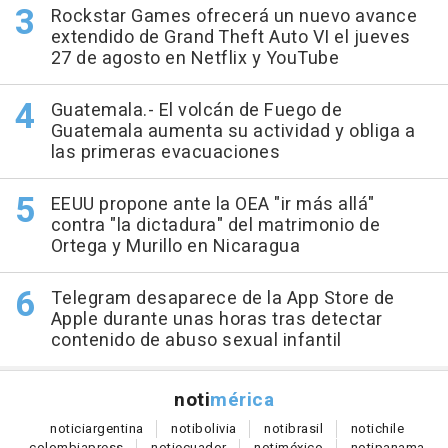
Rockstar Games ofrecerá un nuevo avance
extendido de Grand Theft Auto VI el jueves
27 de agosto en Netflix y YouTube
Guatemala.- El volcán de Fuego de
Guatemala aumenta su actividad y obliga a
las primeras evacuaciones
EEUU propone ante la OEA "ir más allá"
contra "la dictadura" del matrimonio de
Ortega y Murillo en Nicaragua
Telegram desaparece de la App Store de
Apple durante unas horas tras detectar
contenido de abuso sexual infantil
noti
mérica
notici
argentina
noti
bolivia
noti
brasil
noti
chile
colombia
press
noti
ecuador
noti
méxico
noti
panama