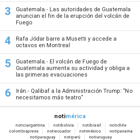
Guatemala.- Las autoridades de Guatemala
anuncian el fin de la erupción del volcán de
Fuego
Rafa Jódar barre a Musetti y accede a
octavos en Montreal
Guatemala.- El volcán de Fuego de
Guatemala aumenta su actividad y obliga a
las primeras evacuaciones
Irán.- Qalibaf a la Administración Trump: "No
necesitamos más teatro"
noti
mérica
notici
argentina
noti
bolivia
noti
brasil
noti
chile
colombia
press
noti
ecuador
noti
méxico
noti
panama
noti
paraguay
noti
perú
noti
uruguay