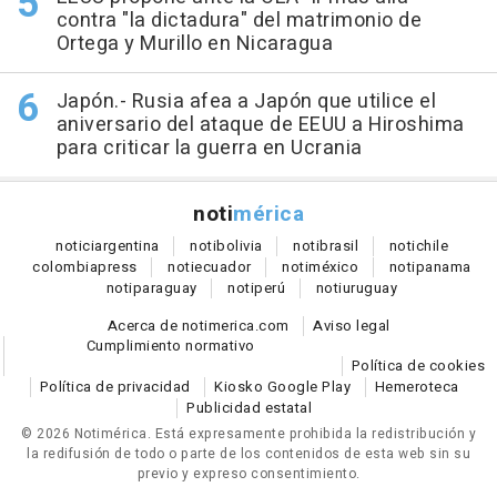
contra "la dictadura" del matrimonio de
Ortega y Murillo en Nicaragua
Japón.- Rusia afea a Japón que utilice el
aniversario del ataque de EEUU a Hiroshima
para criticar la guerra en Ucrania
noti
mérica
notici
argentina
noti
bolivia
noti
brasil
noti
chile
colombia
press
noti
ecuador
noti
méxico
noti
panama
noti
paraguay
noti
perú
noti
uruguay
Acerca de notimerica.com
Aviso legal
Cumplimiento normativo
Política de cookies
Política de privacidad
Kiosko Google Play
Hemeroteca
Publicidad estatal
© 2026 Notimérica.
Está expresamente prohibida la redistribución y
la redifusión de todo o parte de los contenidos de esta web sin su
previo y expreso consentimiento.