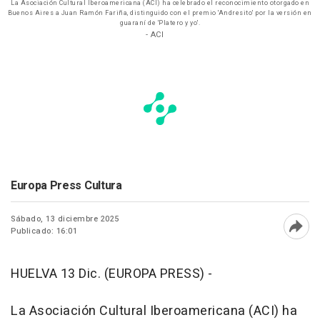
La Asociación Cultural Iberoamericana (ACI) ha celebrado el reconocimiento otorgado en
Buenos Aires a Juan Ramón Fariña, distinguido con el premio 'Andresito' por la versión en
guaraní de 'Platero y yo'.
- ACI
Europa Press Cultura
Sábado, 13 diciembre 2025
Publicado: 16:01
Abri
HUELVA 13 Dic. (EUROPA PRESS) -
La Asociación Cultural Iberoamericana (ACI) ha