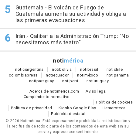
Guatemala.- El volcán de Fuego de
Guatemala aumenta su actividad y obliga a
las primeras evacuaciones
Irán.- Qalibaf a la Administración Trump: "No
necesitamos más teatro"
noti
mérica
notici
argentina
noti
bolivia
noti
brasil
noti
chile
colombia
press
noti
ecuador
noti
méxico
noti
panama
noti
paraguay
noti
perú
noti
uruguay
Acerca de notimerica.com
Aviso legal
Cumplimiento normativo
Política de cookies
Política de privacidad
Kiosko Google Play
Hemeroteca
Publicidad estatal
© 2026 Notimérica.
Está expresamente prohibida la redistribución y
la redifusión de todo o parte de los contenidos de esta web sin su
previo y expreso consentimiento.