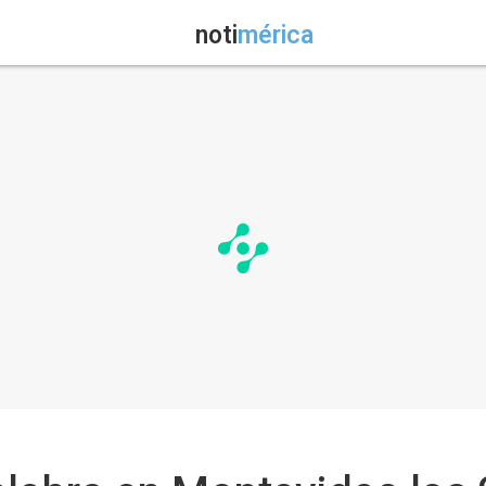
noti
mérica