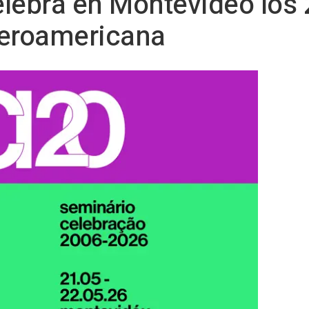
lebra en Montevideo los 
iberoamericana