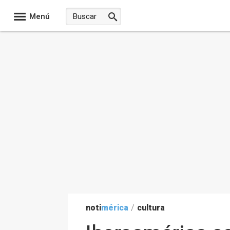
Menú
noti
mérica
/
cultura