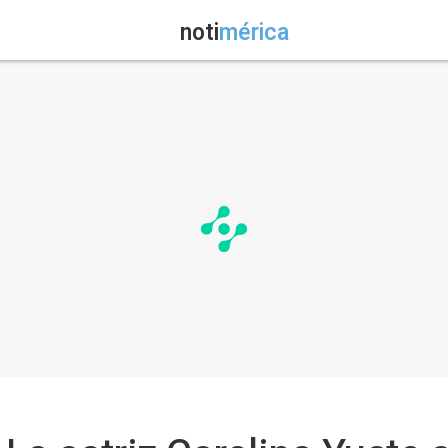
noti
mérica