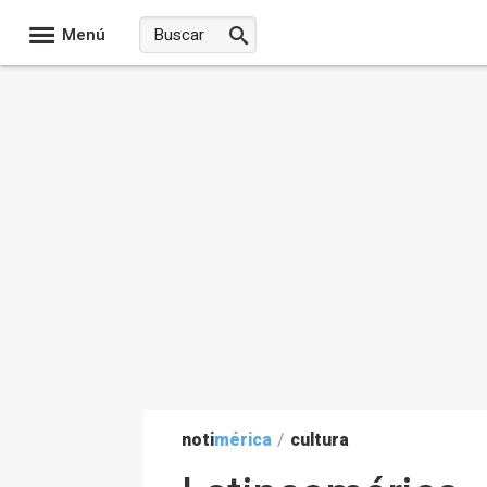
Menú
noti
mérica
/
cultura