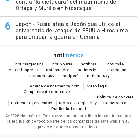
contra "la dictadura" del matrimonio de
Ortega y Murillo en Nicaragua
Japón.- Rusia afea a Japón que utilice el
aniversario del ataque de EEUU a Hiroshima
para criticar la guerra en Ucrania
noti
mérica
notici
argentina
noti
bolivia
noti
brasil
noti
chile
colombia
press
noti
ecuador
noti
méxico
noti
panama
noti
paraguay
noti
perú
noti
uruguay
Acerca de notimerica.com
Aviso legal
Cumplimiento normativo
Política de cookies
Política de privacidad
Kiosko Google Play
Hemeroteca
Publicidad estatal
© 2026 Notimérica.
Está expresamente prohibida la redistribución y
la redifusión de todo o parte de los contenidos de esta web sin su
previo y expreso consentimiento.