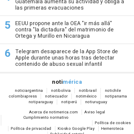
Guatemala aumenta su actividad y obliga a
las primeras evacuaciones
EEUU propone ante la OEA "ir más allá"
contra "la dictadura" del matrimonio de
Ortega y Murillo en Nicaragua
Telegram desaparece de la App Store de
Apple durante unas horas tras detectar
contenido de abuso sexual infantil
noti
mérica
notici
argentina
noti
bolivia
noti
brasil
noti
chile
colombia
press
noti
ecuador
noti
méxico
noti
panama
noti
paraguay
noti
perú
noti
uruguay
Acerca de notimerica.com
Aviso legal
Cumplimiento normativo
Política de cookies
Política de privacidad
Kiosko Google Play
Hemeroteca