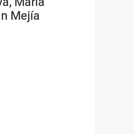
va, María
an Mejía