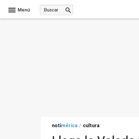
Menú
noti
mérica
/
cultura