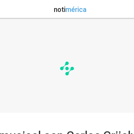
noti
mérica