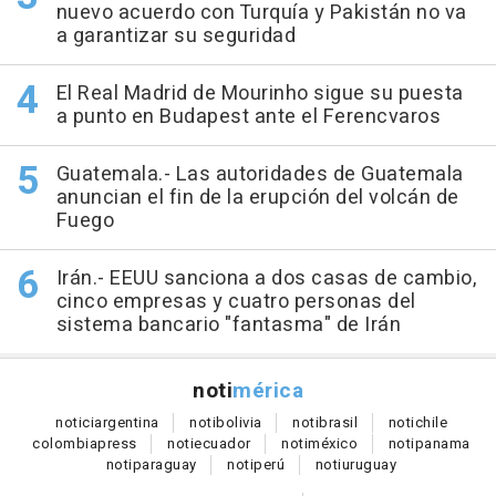
nuevo acuerdo con Turquía y Pakistán no va
a garantizar su seguridad
El Real Madrid de Mourinho sigue su puesta
a punto en Budapest ante el Ferencvaros
Guatemala.- Las autoridades de Guatemala
anuncian el fin de la erupción del volcán de
Fuego
Irán.- EEUU sanciona a dos casas de cambio,
cinco empresas y cuatro personas del
sistema bancario "fantasma" de Irán
noti
mérica
notici
argentina
noti
bolivia
noti
brasil
noti
chile
colombia
press
noti
ecuador
noti
méxico
noti
panama
noti
paraguay
noti
perú
noti
uruguay