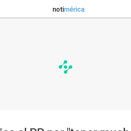
noti
mérica