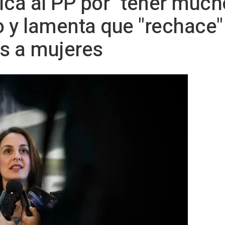
ica al PP por "tener much
 y lamenta que "rechace"
s a mujeres