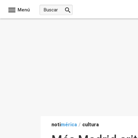
Menú
noti
mérica
/
cultura