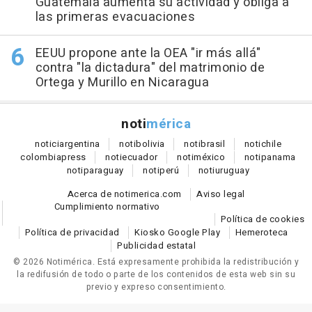
Guatemala aumenta su actividad y obliga a
las primeras evacuaciones
EEUU propone ante la OEA "ir más allá"
contra "la dictadura" del matrimonio de
Ortega y Murillo en Nicaragua
noti
mérica
notici
argentina
noti
bolivia
noti
brasil
noti
chile
colombia
press
noti
ecuador
noti
méxico
noti
panama
noti
paraguay
noti
perú
noti
uruguay
Acerca de notimerica.com
Aviso legal
Cumplimiento normativo
Política de cookies
Política de privacidad
Kiosko Google Play
Hemeroteca
Publicidad estatal
© 2026 Notimérica.
Está expresamente prohibida la redistribución y
la redifusión de todo o parte de los contenidos de esta web sin su
previo y expreso consentimiento.