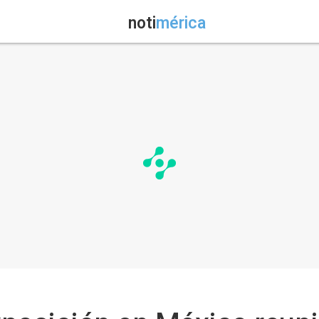
noti
mérica