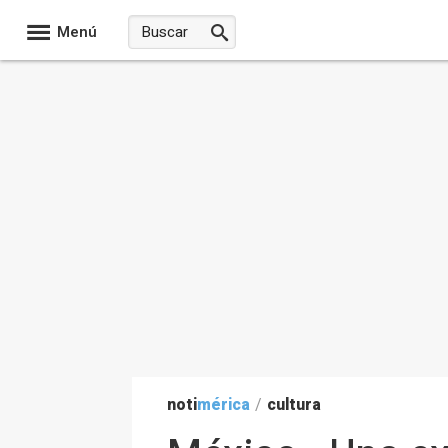
Menú
noti
mérica
/
cultura