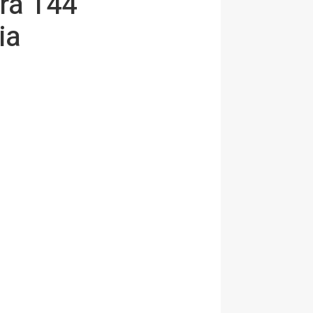
rá 144
ia