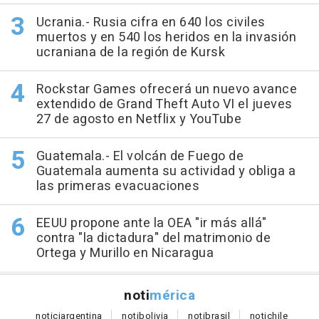
Ucrania.- Rusia cifra en 640 los civiles
muertos y en 540 los heridos en la invasión
ucraniana de la región de Kursk
Rockstar Games ofrecerá un nuevo avance
extendido de Grand Theft Auto VI el jueves
27 de agosto en Netflix y YouTube
Guatemala.- El volcán de Fuego de
Guatemala aumenta su actividad y obliga a
las primeras evacuaciones
EEUU propone ante la OEA "ir más allá"
contra "la dictadura" del matrimonio de
Ortega y Murillo en Nicaragua
noti
mérica
notici
argentina
noti
bolivia
noti
brasil
noti
chile