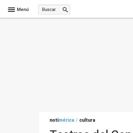
Menú
noti
mérica
/
cultura