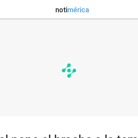
noti
mérica