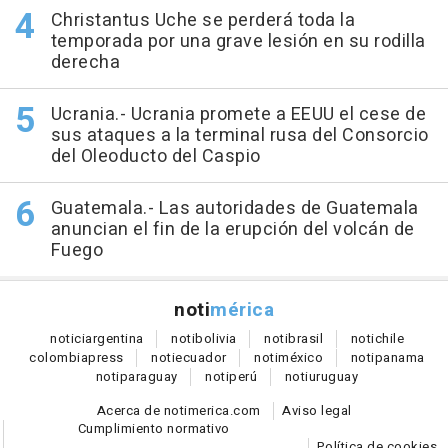
Christantus Uche se perderá toda la
temporada por una grave lesión en su rodilla
derecha
Ucrania.- Ucrania promete a EEUU el cese de
sus ataques a la terminal rusa del Consorcio
del Oleoducto del Caspio
Guatemala.- Las autoridades de Guatemala
anuncian el fin de la erupción del volcán de
Fuego
noti
mérica
notici
argentina
noti
bolivia
noti
brasil
noti
chile
colombia
press
noti
ecuador
noti
méxico
noti
panama
noti
paraguay
noti
perú
noti
uruguay
Acerca de notimerica.com
Aviso legal
Cumplimiento normativo
Política de cookies