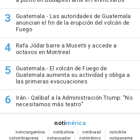
a punto en Budapest ante el Ferencvaros
Guatemala.- Las autoridades de Guatemala
anuncian el fin de la erupción del volcán de
Fuego
Rafa Jódar barre a Musetti y accede a
octavos en Montreal
Guatemala.- El volcán de Fuego de
Guatemala aumenta su actividad y obliga a
las primeras evacuaciones
Irán.- Qalibaf a la Administración Trump: "No
necesitamos más teatro"
noti
mérica
notici
argentina
noti
bolivia
noti
brasil
noti
chile
colombia
press
noti
ecuador
noti
méxico
noti
panama