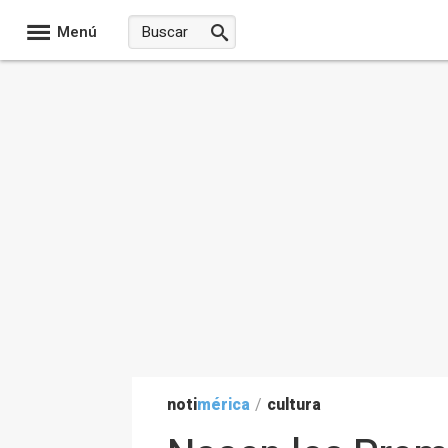
Menú
noti
mérica
/
cultura