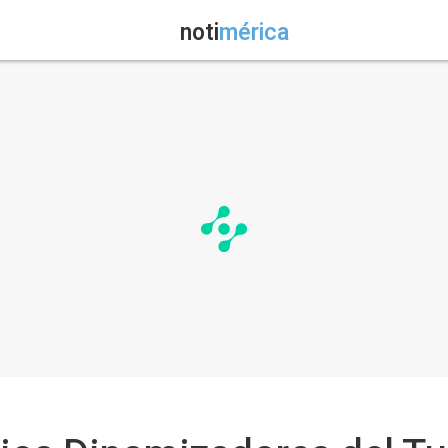
noti
mérica