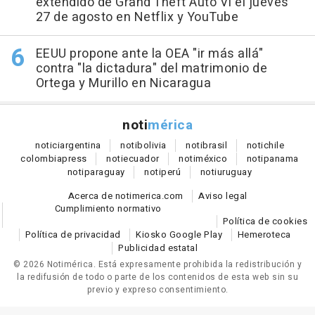
extendido de Grand Theft Auto VI el jueves
27 de agosto en Netflix y YouTube
EEUU propone ante la OEA "ir más allá"
contra "la dictadura" del matrimonio de
Ortega y Murillo en Nicaragua
noti
mérica
notici
argentina
noti
bolivia
noti
brasil
noti
chile
colombia
press
noti
ecuador
noti
méxico
noti
panama
noti
paraguay
noti
perú
noti
uruguay
Acerca de notimerica.com
Aviso legal
Cumplimiento normativo
Política de cookies
Política de privacidad
Kiosko Google Play
Hemeroteca
Publicidad estatal
© 2026 Notimérica.
Está expresamente prohibida la redistribución y
la redifusión de todo o parte de los contenidos de esta web sin su
previo y expreso consentimiento.