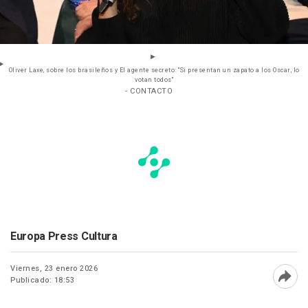
Oliver Laxe, sobre los brasileños y El agente secreto: "Si presentan un zapato a los Oscar, lo
votan todos"
- CONTACTO
Europa Press Cultura
Viernes, 23 enero 2026
Publicado: 18:53
Abri