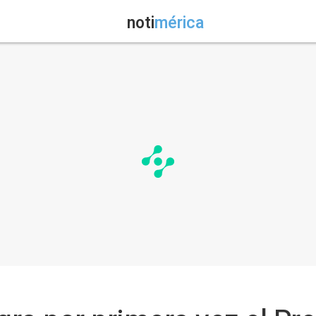
noti
mérica