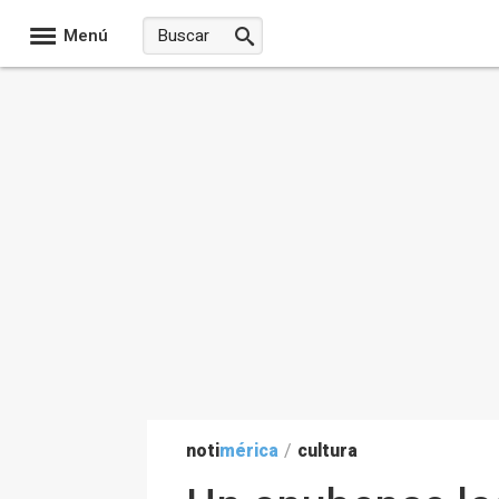
Menú
noti
mérica
/
cultura