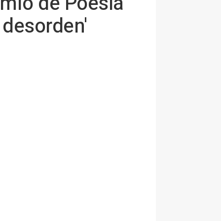
emio de Poesía
 desorden'