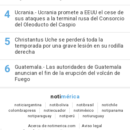
Ucrania.- Ucrania promete a EEUU el cese de
sus ataques a la terminal rusa del Consorcio
del Oleoducto del Caspio
Christantus Uche se perderá toda la
temporada por una grave lesión en su rodilla
derecha
Guatemala.- Las autoridades de Guatemala
anuncian el fin de la erupción del volcán de
Fuego
noti
mérica
notici
argentina
noti
bolivia
noti
brasil
noti
chile
colombia
press
noti
ecuador
noti
méxico
noti
panama
noti
paraguay
noti
perú
noti
uruguay
Acerca de notimerica.com
Aviso legal