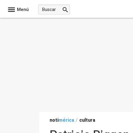
Menú
noti
mérica
/
cultura