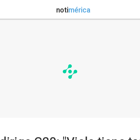
noti
mérica