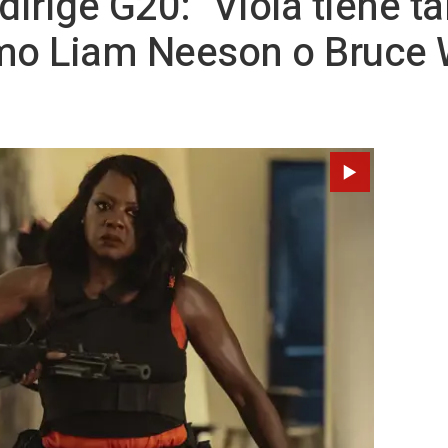
dirige G20: "Viola tiene t
mo Liam Neeson o Bruce Wi