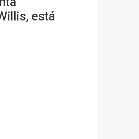
anta
llis, está