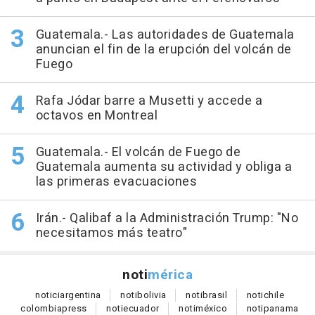
Guatemala.- Las autoridades de Guatemala
anuncian el fin de la erupción del volcán de
Fuego
Rafa Jódar barre a Musetti y accede a
octavos en Montreal
Guatemala.- El volcán de Fuego de
Guatemala aumenta su actividad y obliga a
las primeras evacuaciones
Irán.- Qalibaf a la Administración Trump: "No
necesitamos más teatro"
noti
mérica
notici
argentina
noti
bolivia
noti
brasil
noti
chile
colombia
press
noti
ecuador
noti
méxico
noti
panama