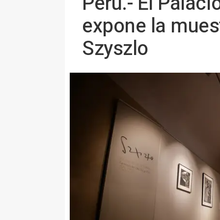
Perú.- El Palaci
expone la muest
Szyszlo