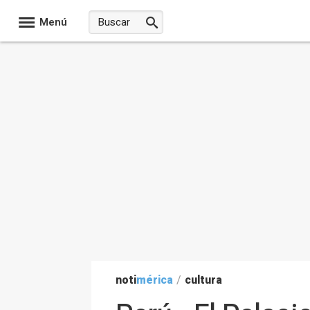
Menú
noti
mérica
/
cultura