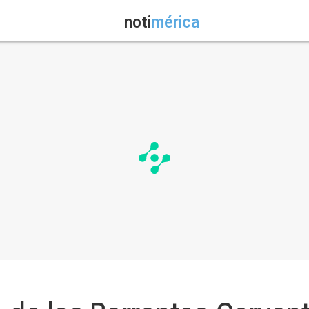
noti
mérica