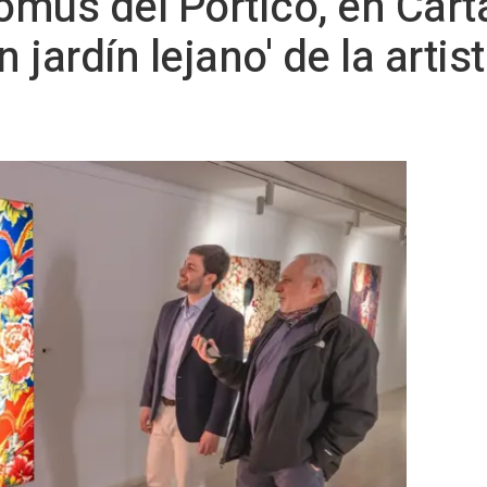
Domus del Pórtico, en Car
n jardín lejano' de la arti