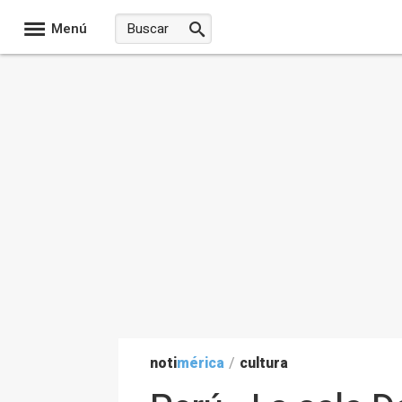
Menú
noti
mérica
/
cultura