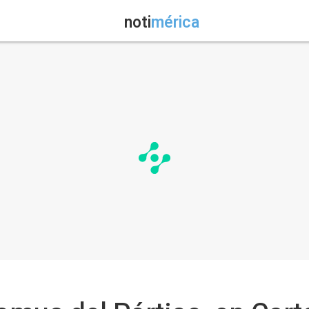
noti
mérica