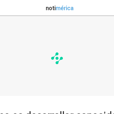
noti
mérica