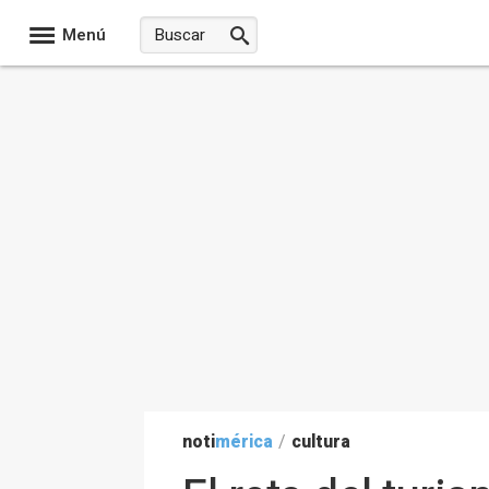
Menú
noti
mérica
/
cultura