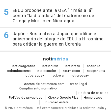
EEUU propone ante la OEA "ir más allá"
contra "la dictadura" del matrimonio de
Ortega y Murillo en Nicaragua
Japón.- Rusia afea a Japón que utilice el
aniversario del ataque de EEUU a Hiroshima
para criticar la guerra en Ucrania
noti
mérica
notici
argentina
noti
bolivia
noti
brasil
noti
chile
colombia
press
noti
ecuador
noti
méxico
noti
panama
noti
paraguay
noti
perú
noti
uruguay
Acerca de notimerica.com
Aviso legal
Cumplimiento normativo
Política de cookies
Política de privacidad
Kiosko Google Play
Hemeroteca
Publicidad estatal
© 2026 Notimérica.
Está expresamente prohibida la redistribución y