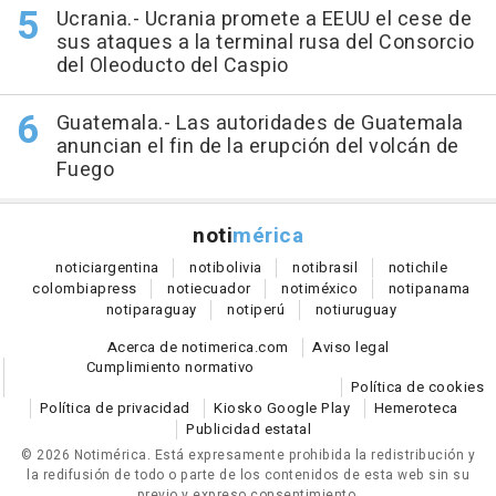
Ucrania.- Ucrania promete a EEUU el cese de
sus ataques a la terminal rusa del Consorcio
del Oleoducto del Caspio
Guatemala.- Las autoridades de Guatemala
anuncian el fin de la erupción del volcán de
Fuego
noti
mérica
notici
argentina
noti
bolivia
noti
brasil
noti
chile
colombia
press
noti
ecuador
noti
méxico
noti
panama
noti
paraguay
noti
perú
noti
uruguay
Acerca de notimerica.com
Aviso legal
Cumplimiento normativo
Política de cookies
Política de privacidad
Kiosko Google Play
Hemeroteca
Publicidad estatal
© 2026 Notimérica.
Está expresamente prohibida la redistribución y
la redifusión de todo o parte de los contenidos de esta web sin su
previo y expreso consentimiento.