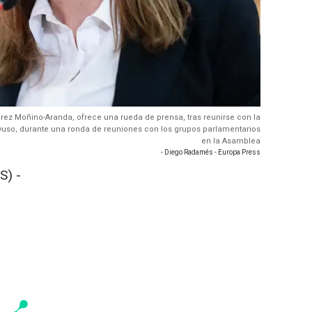
rez Moñino-Aranda, ofrece una rueda de prensa, tras reunirse con la
yuso, durante una ronda de reuniones con los grupos parlamentarios
en la Asamblea
- Diego Radamés - Europa Press
S) -