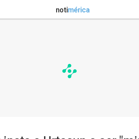
noti
mérica