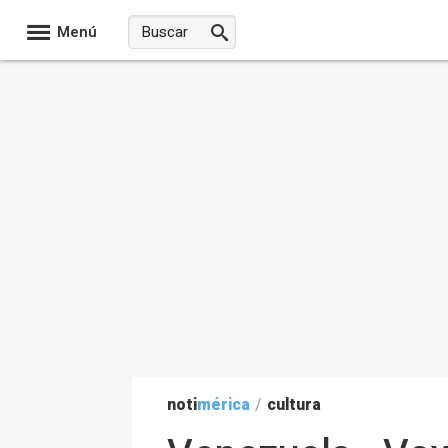
Menú
noti
mérica
/
cultura