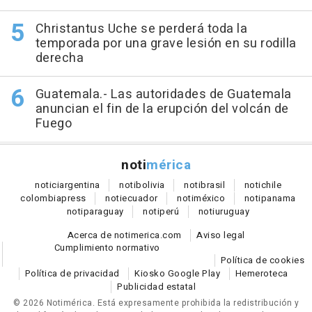
Christantus Uche se perderá toda la
temporada por una grave lesión en su rodilla
derecha
Guatemala.- Las autoridades de Guatemala
anuncian el fin de la erupción del volcán de
Fuego
noti
mérica
notici
argentina
noti
bolivia
noti
brasil
noti
chile
colombia
press
noti
ecuador
noti
méxico
noti
panama
noti
paraguay
noti
perú
noti
uruguay
Acerca de notimerica.com
Aviso legal
Cumplimiento normativo
Política de cookies
Política de privacidad
Kiosko Google Play
Hemeroteca
Publicidad estatal
© 2026 Notimérica.
Está expresamente prohibida la redistribución y