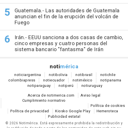
Guatemala.- Las autoridades de Guatemala
anuncian el fin de la erupción del volcán de
Fuego
Irán.- EEUU sanciona a dos casas de cambio,
cinco empresas y cuatro personas del
sistema bancario "fantasma" de Irán
noti
mérica
notici
argentina
noti
bolivia
noti
brasil
noti
chile
colombia
press
noti
ecuador
noti
méxico
noti
panama
noti
paraguay
noti
perú
noti
uruguay
Acerca de notimerica.com
Aviso legal
Cumplimiento normativo
Política de cookies
Política de privacidad
Kiosko Google Play
Hemeroteca
Publicidad estatal
© 2026 Notimérica.
Está expresamente prohibida la redistribución y