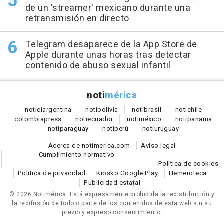
de un 'streamer' mexicano durante una
retransmisión en directo
Telegram desaparece de la App Store de
Apple durante unas horas tras detectar
contenido de abuso sexual infantil
noti
mérica
notici
argentina
noti
bolivia
noti
brasil
noti
chile
colombia
press
noti
ecuador
noti
méxico
noti
panama
noti
paraguay
noti
perú
noti
uruguay
Acerca de notimerica.com
Aviso legal
Cumplimiento normativo
Política de cookies
Política de privacidad
Kiosko Google Play
Hemeroteca
Publicidad estatal
© 2026 Notimérica.
Está expresamente prohibida la redistribución y
la redifusión de todo o parte de los contenidos de esta web sin su
previo y expreso consentimiento.