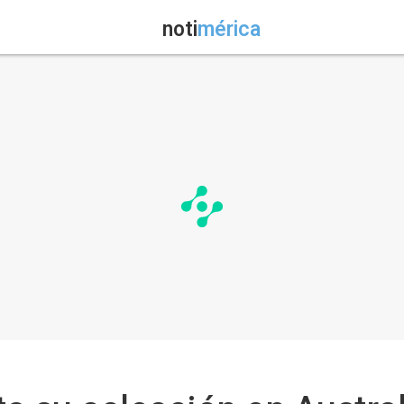
noti
mérica