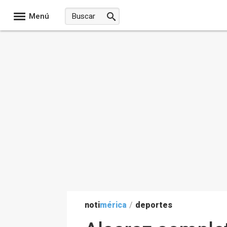
Menú
noti
mérica
/
deportes