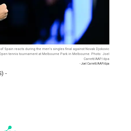
 of Spain reacts during the men's singles final against Novak Djokovic
n Open tennis tournament at Melbourne Park in Melbourne. Photo: Joel
Carrett/AAP/dpa
- Joel Carrett/AAP/dpa
) -